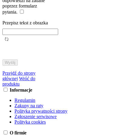
odpowiedzi na zadane
poprzez formularz
pytania.
Przepisz tekst z obrazka
Przejdź do strony
głównej
Wróć do
produktu
Informacje
Regulamin
Zakupy na raty
Polityka prywatności strony
Zgłoszenie serwisowe
Polityka cookies
O firmie