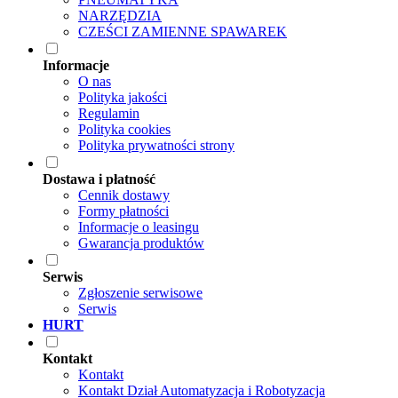
NARZĘDZIA
CZEŚCI ZAMIENNE SPAWAREK
Informacje
O nas
Polityka jakości
Regulamin
Polityka cookies
Polityka prywatności strony
Dostawa i płatność
Cennik dostawy
Formy płatności
Informacje o leasingu
Gwarancja produktów
Serwis
Zgłoszenie serwisowe
Serwis
HURT
Kontakt
Kontakt
Kontakt Dział Automatyzacja i Robotyzacja