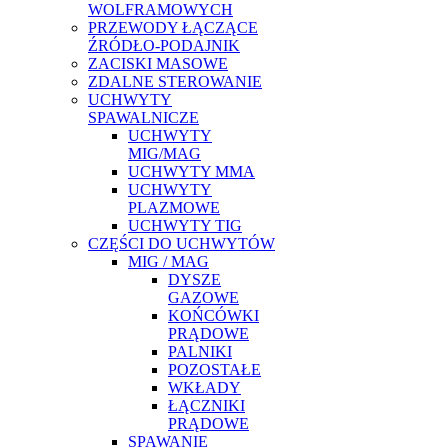
WOLFRAMOWYCH
PRZEWODY ŁĄCZĄCE
ŹRÓDŁO-PODAJNIK
ZACISKI MASOWE
ZDALNE STEROWANIE
UCHWYTY
SPAWALNICZE
UCHWYTY
MIG/MAG
UCHWYTY MMA
UCHWYTY
PLAZMOWE
UCHWYTY TIG
CZĘŚCI DO UCHWYTÓW
MIG / MAG
DYSZE
GAZOWE
KOŃCÓWKI
PRĄDOWE
PALNIKI
POZOSTAŁE
WKŁADY
ŁĄCZNIKI
PRĄDOWE
SPAWANIE