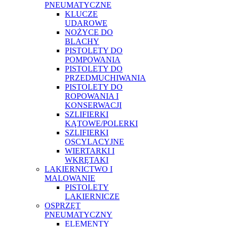
PNEUMATYCZNE
KLUCZE
UDAROWE
NOŻYCE DO
BLACHY
PISTOLETY DO
POMPOWANIA
PISTOLETY DO
PRZEDMUCHIWANIA
PISTOLETY DO
ROPOWANIA I
KONSERWACJI
SZLIFIERKI
KĄTOWE/POLERKI
SZLIFIERKI
OSCYLACYJNE
WIERTARKI I
WKRĘTAKI
LAKIERNICTWO I
MALOWANIE
PISTOLETY
LAKIERNICZE
OSPRZĘT
PNEUMATYCZNY
ELEMENTY