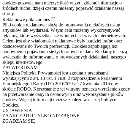
cookies pozwala nam mierzyć ilość wizyt i zbierać informacje o
źródłach ruchu, dzięki czemu możemy poprawić działanie naszej
strony.
Reklamowe pliki cookies
Pliki cookie reklamowe służą do promowania niektórych usług,
artykułów lub wydarzeń. W tym celu możemy wykorzystywać
reklamy, które wyświetlają się w innych serwisach internetowych.
Celem jest aby wiadomości reklamowe były bardziej trafne oraz
dostosowane do Twoich preferencji. Cookies zapobiegają też
ponownemu pojawianiu się tych samych reklam. Reklamy te służą
wyłącznie do informowania o prowadzonych działaniach naszego
sklepu internetowego.
ZATWIERDZAM
Niniejsza Polityka Prywatności jest zgodna z przepisami
wynikającymi z art. 13 ust. 1 i ust. 2 rozporządzenia Parlamentu
Europejskiego i Rady (UE) 2016/679 z 27 kwietnia 2016 r. w
skrócie RODO. Korzystanie z tej witryny oznacza wyrażenie zgody
na przetwarzanie danych osobowych oraz wykorzystanie plików
cookies. Więcej informacji możesz znaleźć w naszej Polityce
Cookies.
USTAWIENIA
ZAAKCEPTUJ TYLKO NIEZBĘDNE
ZGADZAM SIĘ