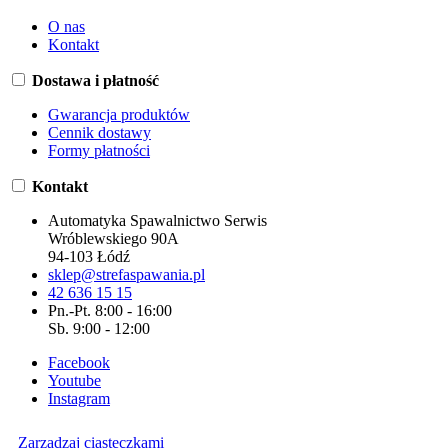
O nas
Kontakt
Dostawa i płatność
Gwarancja produktów
Cennik dostawy
Formy płatności
Kontakt
Automatyka Spawalnictwo Serwis
Wróblewskiego 90A
94-103 Łódź
sklep@strefaspawania.pl
42 636 15 15
Pn.-Pt. 8:00 - 16:00
Sb. 9:00 - 12:00
Facebook
Youtube
Instagram
Zarządzaj ciasteczkami