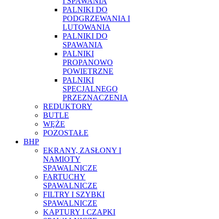
I SPAWANIA
PALNIKI DO
PODGRZEWANIA I
LUTOWANIA
PALNIKI DO
SPAWANIA
PALNIKI
PROPANOWO
POWIETRZNE
PALNIKI
SPECJALNEGO
PRZEZNACZENIA
REDUKTORY
BUTLE
WĘŻE
POZOSTAŁE
BHP
EKRANY, ZASŁONY I
NAMIOTY
SPAWALNICZE
FARTUCHY
SPAWALNICZE
FILTRY I SZYBKI
SPAWALNICZE
KAPTURY I CZAPKI