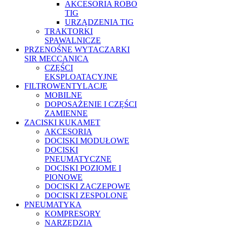
AKCESORIA ROBO
TIG
URZĄDZENIA TIG
TRAKTORKI
SPAWALNICZE
PRZENOŚNE WYTACZARKI
SIR MECCANICA
CZĘŚCI
EKSPLOATACYJNE
FILTROWENTYLACJE
MOBILNE
DOPOSAŻENIE I CZĘŚCI
ZAMIENNE
ZACISKI KUKAMET
AKCESORIA
DOCISKI MODUŁOWE
DOCISKI
PNEUMATYCZNE
DOCISKI POZIOME I
PIONOWE
DOCISKI ZACZEPOWE
DOCISKI ZESPOLONE
PNEUMATYKA
KOMPRESORY
NARZĘDZIA