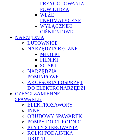
PRZYGOTOWANIA
POWIETRZA
WĘŻE
PNEUMATYCZNE
WYŁĄCZNIKI
CIŚNIENIOWE
NARZĘDZIA
LUTOWNICE
NARZĘDZIA RĘCZNE
MŁOTKI
PILNIKI
ŚCISKI
NARZĘDZIA
POMIAROWE
AKCESORIA I OSPRZĘT
DO ELEKTRONARZĘDZI
CZEŚCI ZAMIENNE
SPAWAREK
ELEKTROZAWORY
INNE
OBUDOWY SPAWAREK
POMPY DO CHŁODNIC
PŁYTY STEROWANIA
ROLKI PODAJNIKA
DRUTU