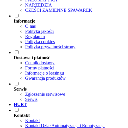
NARZĘDZIA
CZEŚCI ZAMIENNE SPAWAREK
Informacje
O nas
Polityka jakości
Regulamin
Polityka cookies
Polityka prywatności strony
Dostawa i płatność
Cennik dostawy
Formy płatności
Informacje o leasingu
Gwarancja produktów
Serwis
Zgłoszenie serwisowe
Serwis
HURT
Kontakt
Kontakt
Kontakt Dział Automatyzacja i Robotyzacja