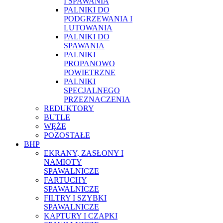
I SPAWANIA
PALNIKI DO
PODGRZEWANIA I
LUTOWANIA
PALNIKI DO
SPAWANIA
PALNIKI
PROPANOWO
POWIETRZNE
PALNIKI
SPECJALNEGO
PRZEZNACZENIA
REDUKTORY
BUTLE
WĘŻE
POZOSTAŁE
BHP
EKRANY, ZASŁONY I
NAMIOTY
SPAWALNICZE
FARTUCHY
SPAWALNICZE
FILTRY I SZYBKI
SPAWALNICZE
KAPTURY I CZAPKI