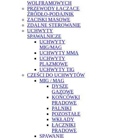
WOLFRAMOWYCH
PRZEWODY ŁĄCZĄCE
ŹRÓDŁO-PODAJNIK
ZACISKI MASOWE
ZDALNE STEROWANIE
UCHWYTY
SPAWALNICZE
UCHWYTY
MIG/MAG
UCHWYTY MMA
UCHWYTY
PLAZMOWE
UCHWYTY TIG
CZĘŚCI DO UCHWYTÓW
MIG / MAG
DYSZE
GAZOWE
KOŃCÓWKI
PRĄDOWE
PALNIKI
POZOSTAŁE
WKŁADY
ŁĄCZNIKI
PRĄDOWE
SPAWANIE