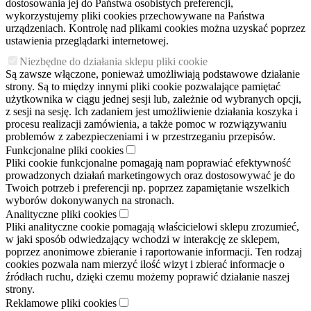
dostosowania jej do Państwa osobistych preferencji,
wykorzystujemy pliki cookies przechowywane na Państwa
urządzeniach. Kontrolę nad plikami cookies można uzyskać poprzez
ustawienia przeglądarki internetowej.
Niezbędne do działania sklepu pliki cookie
Są zawsze włączone, ponieważ umożliwiają podstawowe działanie
strony. Są to między innymi pliki cookie pozwalające pamiętać
użytkownika w ciągu jednej sesji lub, zależnie od wybranych opcji,
z sesji na sesję. Ich zadaniem jest umożliwienie działania koszyka i
procesu realizacji zamówienia, a także pomoc w rozwiązywaniu
problemów z zabezpieczeniami i w przestrzeganiu przepisów.
Funkcjonalne pliki cookies
Pliki cookie funkcjonalne pomagają nam poprawiać efektywność
prowadzonych działań marketingowych oraz dostosowywać je do
Twoich potrzeb i preferencji np. poprzez zapamiętanie wszelkich
wyborów dokonywanych na stronach.
Analityczne pliki cookies
Pliki analityczne cookie pomagają właścicielowi sklepu zrozumieć,
w jaki sposób odwiedzający wchodzi w interakcję ze sklepem,
poprzez anonimowe zbieranie i raportowanie informacji. Ten rodzaj
cookies pozwala nam mierzyć ilość wizyt i zbierać informacje o
źródłach ruchu, dzięki czemu możemy poprawić działanie naszej
strony.
Reklamowe pliki cookies