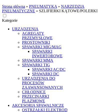
Strona główna
»
PNEUMATYKA
»
NARZĘDZIA
PNEUMATYCZNE
»
SZLIFIERKI KĄTOWE/POLERKI
Kategorie
URZĄDZENIA
AGREGATY
PRZEMYSŁOWE
PROSTOWNIKI
SPAWARKI MIG/MAG
SPAWARKI
INWERTOROWE
SPAWARKI MMA
SPAWARKI TIG
SPAWARKI AC/DC
SPAWARKI DC
URZĄDZENIA DO
PROCESÓW
ZAAWANSOWANYCH
CHŁODNICE
PRZECINARKI
PLAZMOWE
AKCESORIA SPAWALNICZE
OSTRZAŁKI ELEKTROD