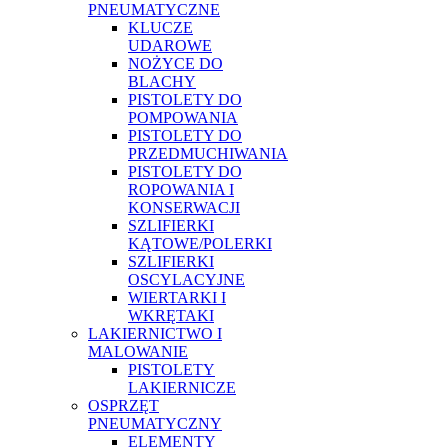
PNEUMATYCZNE
KLUCZE
UDAROWE
NOŻYCE DO
BLACHY
PISTOLETY DO
POMPOWANIA
PISTOLETY DO
PRZEDMUCHIWANIA
PISTOLETY DO
ROPOWANIA I
KONSERWACJI
SZLIFIERKI
KĄTOWE/POLERKI
SZLIFIERKI
OSCYLACYJNE
WIERTARKI I
WKRĘTAKI
LAKIERNICTWO I
MALOWANIE
PISTOLETY
LAKIERNICZE
OSPRZĘT
PNEUMATYCZNY
ELEMENTY