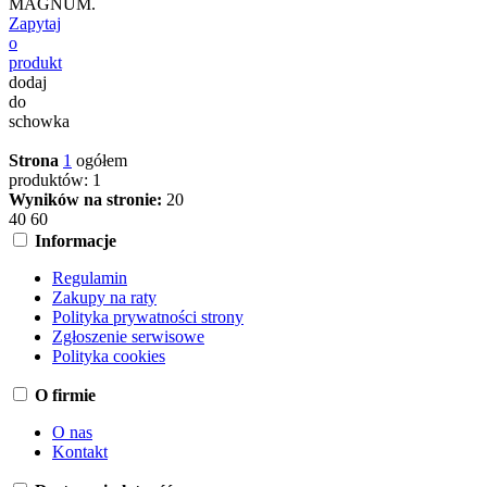
MAGNUM.
Zapytaj
o
produkt
dodaj
do
schowka
Strona
1
ogółem
produktów: 1
Wyników na stronie:
20
40
60
Informacje
Regulamin
Zakupy na raty
Polityka prywatności strony
Zgłoszenie serwisowe
Polityka cookies
O firmie
O nas
Kontakt