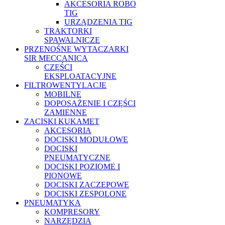
AKCESORIA ROBO
TIG
URZĄDZENIA TIG
TRAKTORKI
SPAWALNICZE
PRZENOŚNE WYTACZARKI
SIR MECCANICA
CZĘŚCI
EKSPLOATACYJNE
FILTROWENTYLACJE
MOBILNE
DOPOSAŻENIE I CZĘŚCI
ZAMIENNE
ZACISKI KUKAMET
AKCESORIA
DOCISKI MODUŁOWE
DOCISKI
PNEUMATYCZNE
DOCISKI POZIOME I
PIONOWE
DOCISKI ZACZEPOWE
DOCISKI ZESPOLONE
PNEUMATYKA
KOMPRESORY
NARZĘDZIA