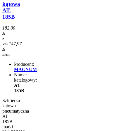
kątowa
AT-
185B
182,00
zł
z
147,97
VAT
zł
netto
Producent:
MAGNUM
Numer
katalogowy:
AT-
185B
Szlifierka
kątowa
pneumatyczna
AT-
185B
marki