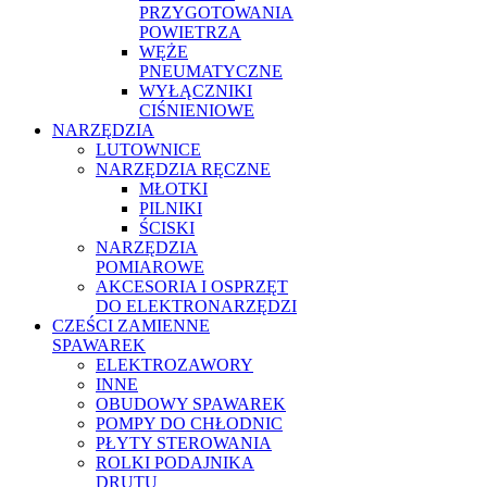
PRZYGOTOWANIA
POWIETRZA
WĘŻE
PNEUMATYCZNE
WYŁĄCZNIKI
CIŚNIENIOWE
NARZĘDZIA
LUTOWNICE
NARZĘDZIA RĘCZNE
MŁOTKI
PILNIKI
ŚCISKI
NARZĘDZIA
POMIAROWE
AKCESORIA I OSPRZĘT
DO ELEKTRONARZĘDZI
CZEŚCI ZAMIENNE
SPAWAREK
ELEKTROZAWORY
INNE
OBUDOWY SPAWAREK
POMPY DO CHŁODNIC
PŁYTY STEROWANIA
ROLKI PODAJNIKA
DRUTU